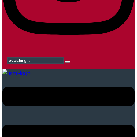
Search
for: