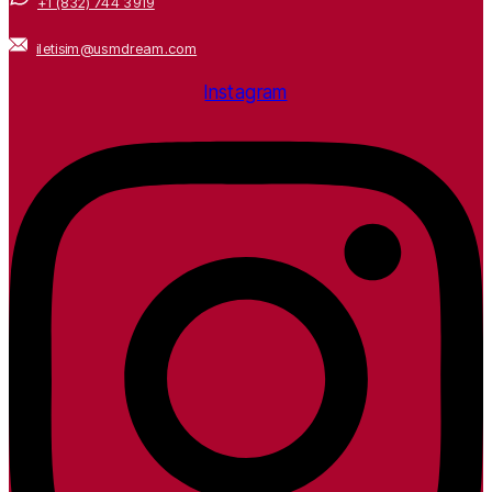
+1 (832) 744 3919
iletisim@usmdream.com
Instagram