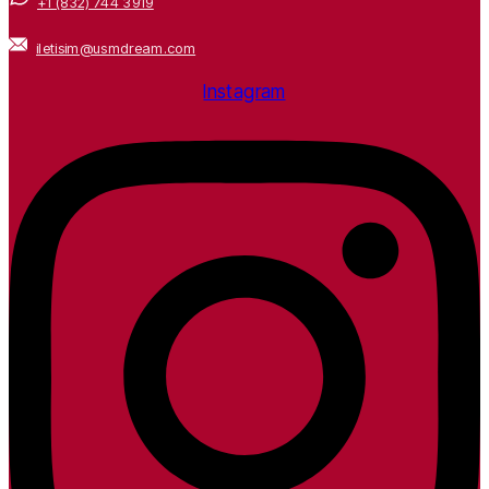
+1 (832) 744 3919
iletisim@usmdream.com
Instagram