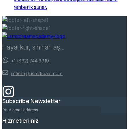
rehberlik sunar.
Hayal kur, sınırları aş...
+1 (832) 744 3919
iletisim@usmdream.com
Subscribe Newsletter
Hizmetlerimiz