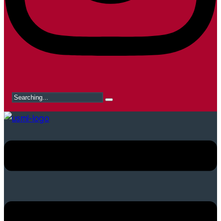
Search
for: