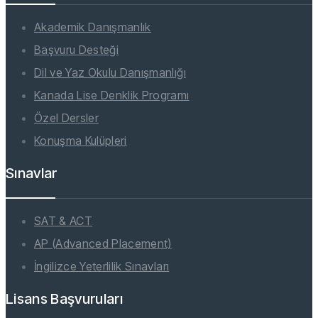
Akademik Danışmanlık
Başvuru Desteği
Dil ve Yaz Okulu Danışmanlığı
Kanada Lise Denklik Programı
Özel Dersler
Konuşma Kulüpleri
Sınavlar
SAT & ACT
AP (Advanced Placement)
İngilizce Yeterlilik Sınavları
Lisans Başvuruları