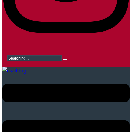
Search
for: