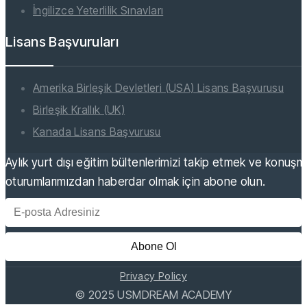
İngilizce Yeterlilik Sınavları
Lisans Başvuruları
Amerika Birleşik Devletleri (USA) Lisans Başvurusu
Birleşik Krallık (UK)
Kanada Lisans Başvurusu
Aylık yurt dışı eğitim bültenlerimizi takip etmek ve konuş
oturumlarımızdan haberdar olmak için abone olun.
Abone Ol
Privacy Policy
©
2025
USMDREAM ACADEMY