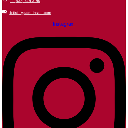
+1 (832) 744 3919
iletisim@usmdream.com
Instagram