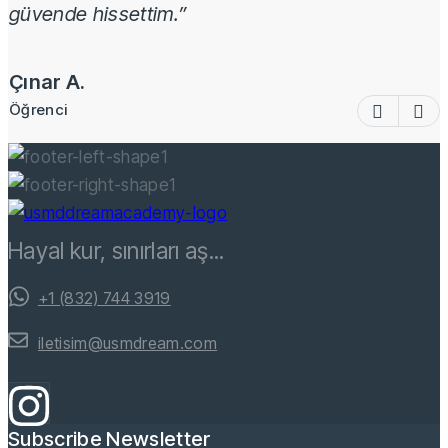
güvende hissettim.”
Çınar A.
Öğrenci
Hayal kur, sınırları aş...
+1 (832) 744 3919
iletisim@usmdream.com
Subscribe Newsletter