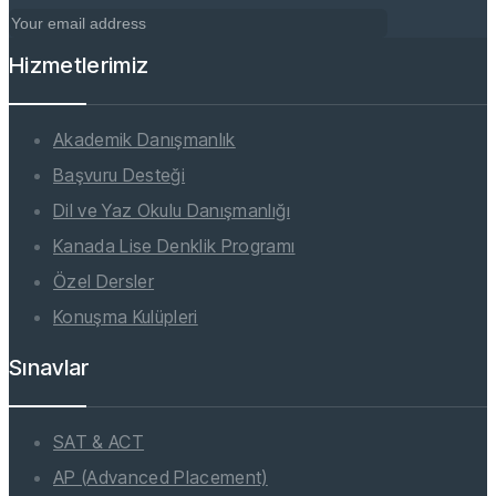
Hizmetlerimiz
Akademik Danışmanlık
Başvuru Desteği
Dil ve Yaz Okulu Danışmanlığı
Kanada Lise Denklik Programı
Özel Dersler
Konuşma Kulüpleri
Sınavlar
SAT & ACT
AP (Advanced Placement)